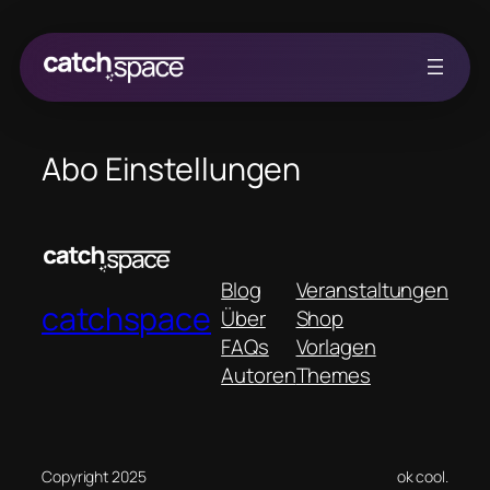
Zum
Inhalt
springen
Abo Einstellungen
Blog
Veranstaltungen
catchspace
Über
Shop
FAQs
Vorlagen
Autoren
Themes
Copyright 2025
ok cool.