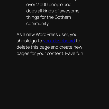
over 2,000 people and
does all kinds of awesome
things for the Gotham
community.
As a new WordPress user, you
should go to
your dashboard
to
delete this page and create new
pages for your content. Have fun!
Blog
Veranstaltungen
catchspace
Über
Shop
FAQs
Vorlagen
Autoren
Themes